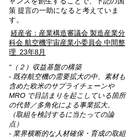
ャンスを創生することで、下記の国
策 提言の一助になると考えていま
す。
経産省：産業構造審議会 製造産業分
科会 航空機宇宙産業小委員会 中間整
理 23年8月
“（２）収益基盤の構築
- 既存航空機の需要拡大の中、素材も
含めた欧米のサプライチェーンや
MRO で目詰まりを起こしている箇所
の代替／多角化による事業拡大。
（取組を検討するに当たっての論
点）
- 業界横断的な人材確保・育成の取組