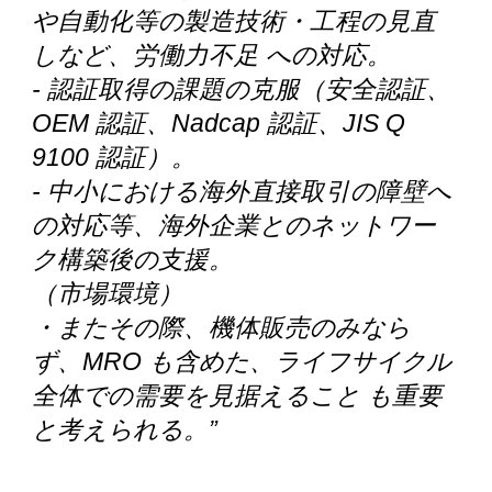
や自動化等の製造技術・工程の見直
しなど、労働力不足 への対応。
- 認証取得の課題の克服（安全認証、
OEM 認証、Nadcap 認証、JIS Q
9100 認証）。
- 中小における海外直接取引の障壁へ
の対応等、海外企業とのネットワー
ク構築後の支援。
（市場環境）
・またその際、機体販売のみなら
ず、MRO も含めた、ライフサイクル
全体での需要を見据えること も重要
と考えられる。”