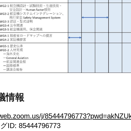
会議情報
02web.zoom.us/j/85444796773?pwd=akNZ
D: 85444796773