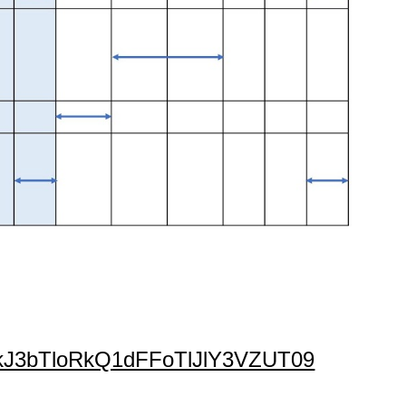
UkJ3bTloRkQ1dFFoTlJlY3VZUT09