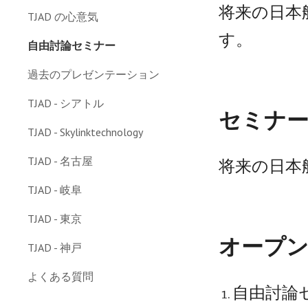
将来の日本
TJAD の心意気
す。
自由討論セミナー
過去のプレゼンテーション
TJAD - シアトル
セミナ
TJAD - Skylinktechnology
TJAD - 名古屋
将来の日本
TJAD - 岐阜
TJAD - 東京
オープ
TJAD - 神戸
よくある質問
自由討論