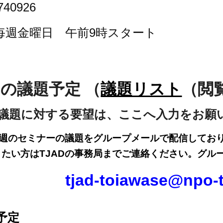
0926
 毎週金曜日 午前9時スタート
の議題予定 （
議題リスト
（閲
議題に対する要望は、ここへ入力をお願
、毎週のセミナーの議題をグループメールで配信してお
たい方はT
JADの事務局までご連絡ください。グル
tjad-toiawase@npo-
予定