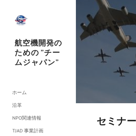
Sk
航空機開発の
ための ”チー
ムジャパン”
ホーム
沿革
セミナ
NPO関連情報
TJAD 事業計画