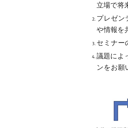
立場で
将
プレゼン
や情報を
セミナーの
議題によ
ンをお願