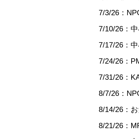
7/3
/26
：
NP
7/10/2
7/17/2
7/24/26
7/31/26
8/7/26：
NP
8/14/26
8/21/2