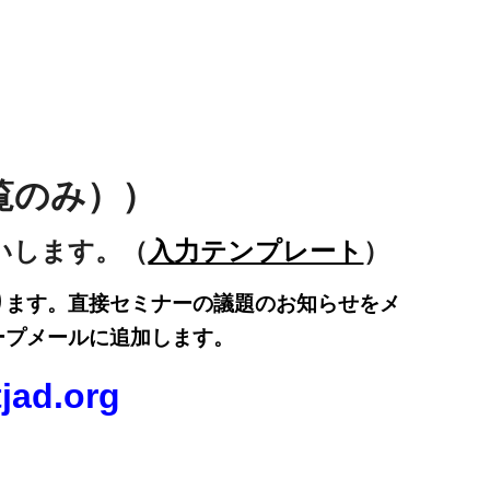
覧のみ））
いします。（
入力テンプレート
）
ります。直接セミナーの議題のお知らせをメ
ープメールに追加します。
tjad.org