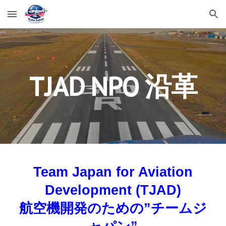
Skip to main content
Skip to navigation
TJAD NPO 沿革
Team Japan for Aviation
Development (TJAD)
航空機開発のための”チームジ